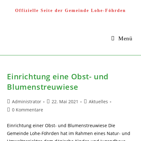
Zum
Offizielle Seite der Gemeinde Lohe-Föhrden
Inhalt
springen
Menü
Einrichtung eine Obst- und
Blumenstreuwiese
Beitrags-
Beitrag
Beitrags-
Administrator
22. Mai 2021
Aktuelles
Autor:
veröffentlicht:
Kategorie:
Beitrags-
0 Kommentare
Kommentare:
Einrichtung einer Obst- und Blumenstreuwiese Die
Gemeinde Lohe-Föhrden hat im Rahmen eines Natur- und