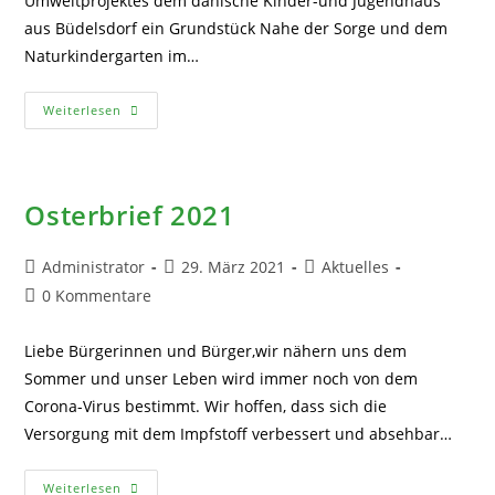
Umweltprojektes dem dänische Kinder-und Jugendhaus
aus Büdelsdorf ein Grundstück Nahe der Sorge und dem
Naturkindergarten im…
Einrichtung
Weiterlesen
Eine
Obst-
Und
Blumenstreuwiese
Osterbrief 2021
Beitrags-
Beitrag
Beitrags-
Administrator
29. März 2021
Aktuelles
Autor:
veröffentlicht:
Kategorie:
Beitrags-
0 Kommentare
Kommentare:
Liebe Bürgerinnen und Bürger,wir nähern uns dem
Sommer und unser Leben wird immer noch von dem
Corona-Virus bestimmt. Wir hoffen, dass sich die
Versorgung mit dem Impfstoff verbessert und absehbar…
Osterbrief
Weiterlesen