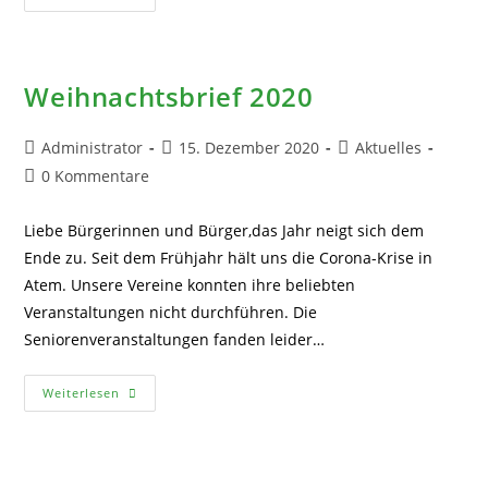
2021
Weihnachtsbrief 2020
Beitrags-
Beitrag
Beitrags-
Administrator
15. Dezember 2020
Aktuelles
Autor:
veröffentlicht:
Kategorie:
Beitrags-
0 Kommentare
Kommentare:
Liebe Bürgerinnen und Bürger,das Jahr neigt sich dem
Ende zu. Seit dem Frühjahr hält uns die Corona-Krise in
Atem. Unsere Vereine konnten ihre beliebten
Veranstaltungen nicht durchführen. Die
Seniorenveranstaltungen fanden leider…
Weihnachtsbrief
Weiterlesen
2020